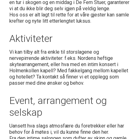
en tur i skogen og en middag i De Fem Stuer, garanterer
vi at du ikke blir deg selv igjen på veldig lenge.
Hos oss er alt lagt til rette for at våre gjester kan samle
krefter og nyte litt etterlengtet luksus.
Aktiviteter
Vi kan tilby alt fra enkle til storslagene og
nervepirrende aktiviteter: f.eks. Nordens heftige
skytearrangement, eller hva med en intim konsert i
Holmenkollen kapell? Med fakkelgang mellom kapellet
og hotellet? Ta kontakt så finner vi et opplegg som
passer med dine ønsker og behov.
Event, arrangement og
selskap
Uansett hva slags atmosfære du foretrekker eller har
behov for å møtes i, vil du kunne finne den her.
Fra den intime salongen som dufter av skinn og gamle