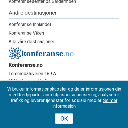
Konferansesenter på Gardermoen
Andre destinasjoner
Konferanse Innlandet
Konferanse Viken
Alle våre destinasjoner
Konferanse.no
Lommedalsveien 189 A
1353
Bærums Verk
Tel:
+47 67 13 43 00
Vi bruker informasjonskapsler og deler informasjonen din
med tredjeparter som tilpasser annonsering, analyserer
E-mail:
post@konferanse.no
trafikk og leverer tjenester for sosiale medier.
Se mer
Startsiden:
informasjon
OK
Cookies
Persondatapolitikk
0
Mine valg
Copyright © 2008 - 2026 // Whatever Group AS