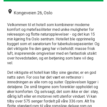
place
Kongeveien 26, Oslo
Velkommen til et hotell som kombinerer moderne
komfort og møtefasiliteter med unike muligheter for
rekreasjon og flotte naturopplevelser - og det kun 15
min kjøring fra Oslo sentrum. Hotellet ble opprinnelig
bygget som et sanatorium for tuberkulosepasienter. Og
det viktigste fra den gang har vi beholdt: masse frisk
luft, inspirerende omgivelser med en fantastisk utsikt
over hovedstaden, og en betjening som bare vil deg
vel.
Det viktigste et hotell kan tilby sine gjester, er en god
natts søvn. For oss har det vært en rettesnor i
innredningen av alle rom og suiter. Opplevelsen ligger i
detaljene. De små tingene som forenkler oppholdet og
øker komforten. Og selvsagt, det som ikke er der: støy,
dårlig luft eller en motorvei rett utenfor vinduet. Vi kan
tilby over 575 senger fordelt på våre 336 rom. Alt fra
flotte standard rom til våre romslige deluxe rom og