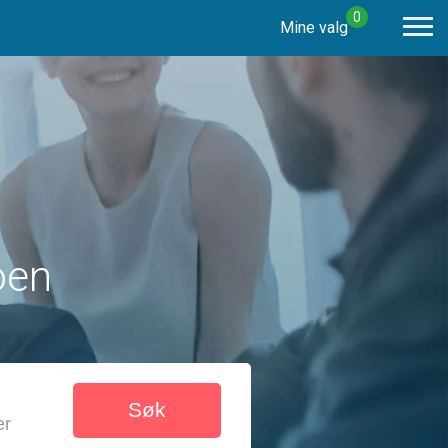
0
Mine valg
oen
Søk