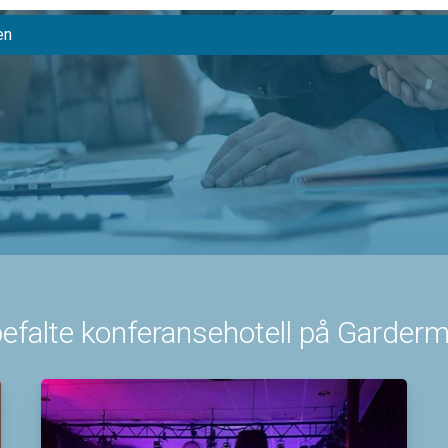
en
efalte konferansehotell på Garder