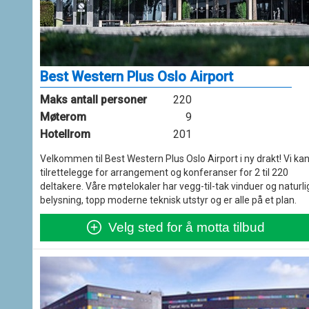
Best Western Plus Oslo Airport
Maks antall personer
220
Møterom
9
Hotellrom
201
Velkommen til Best Western Plus Oslo Airport i ny drakt! Vi ka
tilrettelegge for arrangement og konferanser for 2 til 220
deltakere. Våre møtelokaler har vegg-til-tak vinduer og naturli
belysning, topp moderne teknisk utstyr og er alle på et plan.
Velg sted for å motta tilbud