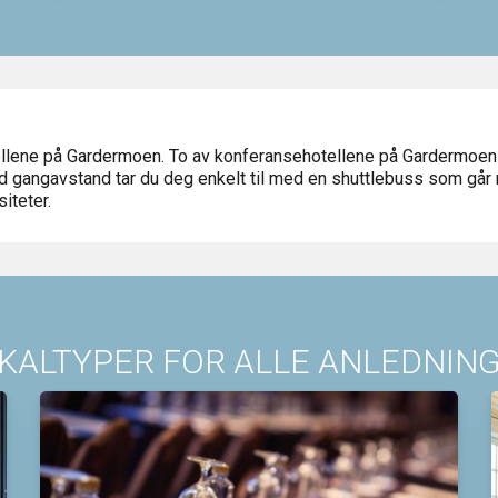
ellene på Gardermoen. To av konferansehotellene på Gardermoen
ed gangavstand tar du deg enkelt til med en shuttlebuss som går 
iteter.
KALTYPER FOR ALLE ANLEDNIN