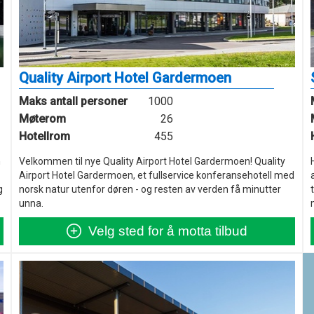
Quality Airport Hotel Gardermoen
Maks antall personer
1000
Møterom
26
Hotellrom
455
n
Velkommen til nye Quality Airport Hotel Gardermoen! Quality
Airport Hotel Gardermoen, et fullservice konferansehotell med
g
norsk natur utenfor døren - og resten av verden få minutter
unna.
Velg sted for å motta tilbud