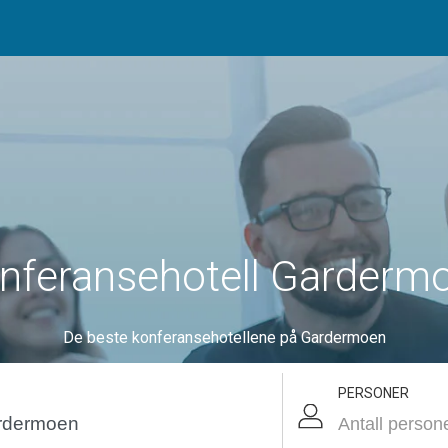
nferansehotell Garderm
De beste konferansehotellene på Gardermoen
PERSONER