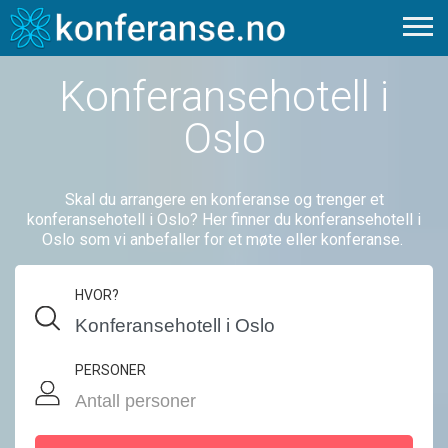
Konferansehotell i
Oslo
Skal du arrangere en konferanse og trenger et
konferansehotell i Oslo? Her finner du konferansehotell i
Oslo som vi anbefaller for et møte eller konferanse.
HVOR?
PERSONER