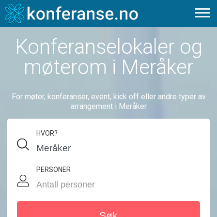
Konferanselokaler og
møterom i Meråker
For møter, konferanser, event, kick off eller andre typer av
arrangement i Meråker
HVOR?
PERSONER
Søk