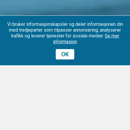
Vi bruker informasjonskapsler og deler informasjonen din
med tredjeparter som tilpasser annonsering, analyserer
trafikk og leverer tjenester for sosiale medier.
Se mer
informasjon
OK
0
Mine valg
Konferanse i Meråker
På Konferanse.no finner du alltid ett bra utvalg av
konferansesteder i Meråker som passer for deres neste
møte, konferanse eller event. Om du er ute etter et mindre
møterom eller større konferanselokale i Meråker så finner
du det her.
Du får alltid den beste prisen på ditt møterom eller
konferanselokale i Meråker på Konferanse.no, da vi ikke er