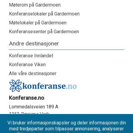
Møterom på Gardermoen
Konferanselokaler på Gardermoen
Møtelokaler på Gardermoen
Konferansesenter på Gardermoen
Andre destinasjoner
Konferanse Innlandet
Konferanse Viken
Alle våre destinasjoner
Konferanse.no
Lommedalsveien 189 A
1353
Bærums Verk
Tel:
+47 67 13 43 00
Vi bruker informasjonskapsler og deler informasjonen din
med tredjeparter som tilpasser annonsering, analyserer
E-mail:
post@konferanse.no