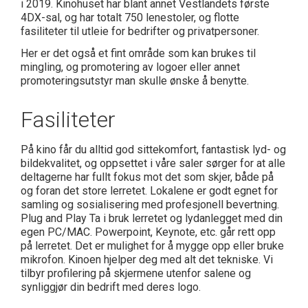
i 2019. Kinohuset har blant annet Vestlandets første
4DX-sal, og har totalt 750 lenestoler, og flotte
fasiliteter til utleie for bedrifter og privatpersoner.
Her er det også et fint område som kan brukes til
mingling, og promotering av logoer eller annet
promoteringsutstyr man skulle ønske å benytte.
Fasiliteter
På kino får du alltid god sittekomfort, fantastisk lyd- og
bildekvalitet, og oppsettet i våre saler sørger for at alle
deltagerne har fullt fokus mot det som skjer, både på
og foran det store lerretet. Lokalene er godt egnet for
samling og sosialisering med profesjonell bevertning.
Plug and Play Ta i bruk lerretet og lydanlegget med din
egen PC/MAC. Powerpoint, Keynote, etc. går rett opp
på lerretet. Det er mulighet for å mygge opp eller bruke
mikrofon. Kinoen hjelper deg med alt det tekniske. Vi
tilbyr profilering på skjermene utenfor salene og
synliggjør din bedrift med deres logo.